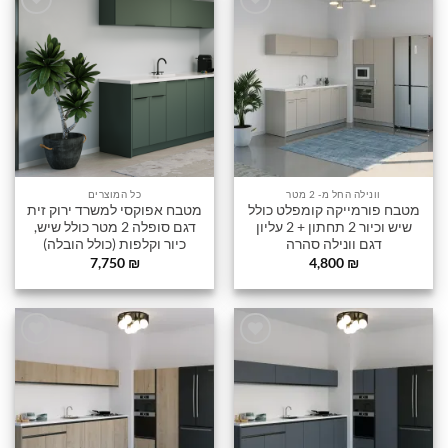
הוסף
הוסף
לרשימה
לרשימה
שלי
שלי
וונילה החל מ- 2 מטר
כל המוצרים
מטבח פורמייקה קומפלט כולל
מטבח אפוקסי למשרד ירוק זית
שיש וכיור 2 תחתון + 2 עליון
דגם סופלה 2 מטר כולל שיש,
דגם וונילה סהרה
כיור וקלפות (כולל הובלה)
7,750
₪
4,800
₪
הוסף
הוסף
לרשימה
לרשימה
שלי
שלי