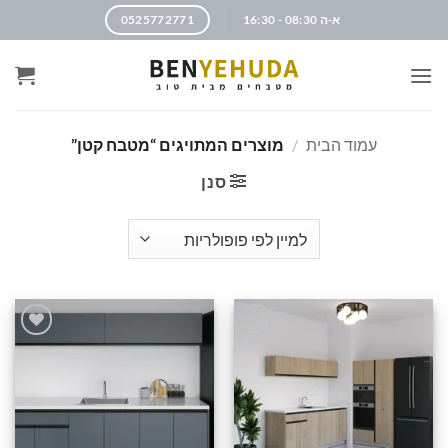
א-ה 08:30 - 16:30
0525772771
עמוד הבית
/
מוצרים המתויגים “מטבח קטן”
סנן
הוסף
הוסף
לרשימה
לרשימה
שלי
שלי