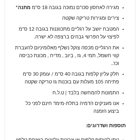
מגירה לאחסון סכו"ם נמוכה בגובה 18 ס"מ
מתנה*
צירים ומגירות טריקה שקטה
המטבח יושב על רגליים מתכווננות בגובה 12 ס"מ
לפיצוי על הפרשי גבהים ברצפה לא ישרה.
את הרגליים מכסה צוקל נשלף מאלומיניום להעברת
קווי חשמל, תמי 4, גז , ביוב , מדיח , מכונת כביסה
וכו'..
חלק עליון קלפות בגובה 40 ס"מ / עומק 30 ס"מ
פתיחה 105 מעלות עם בוכנות גז טריקה שקטה
התמונות להמחשה בלבד | ט.ל.ח
אנו מעניקים הדמיה בתלת-מימד חינם לפני כל
ביצוע הזמנה
תוספות ושדרוגים:
ניתן להוסיף קלפות או ארונות עליונים בשיחת טלפון