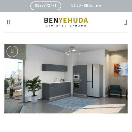
א-ה 08:30 - 16:30
0525772771
הוסף
לרשימה
שלי