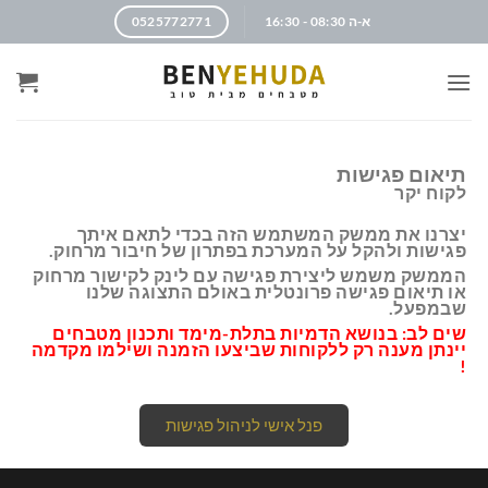
א-ה 08:30 - 16:30
0525772771
תיאום פגישות
לקוח יקר
יצרנו את ממשק המשתמש הזה בכדי לתאם איתך
פגישות ולהקל על המערכת בפתרון של חיבור מרחוק.
הממשק משמש ליצירת פגישה עם לינק לקישור מרחוק
או תיאום פגישה פרונטלית באולם התצוגה שלנו
שבמפעל.
שים לב: בנושא הדמיות בתלת-מימד ותכנון מטבחים
יינתן מענה רק ללקוחות שביצעו הזמנה ושילמו מקדמה
!
פנל אישי לניהול פגישות