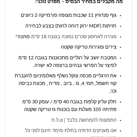
מה מקבלים במחיר הבסיס – מפרט טכני:
גוף סנדוויץ 11 שכבות מצופה פורמייקה 2 כיוונים
חזיתות (MDF ירוק דוחה לחות) בצבע לבחירה
מגירה לאחסון סכו"ם נמוכה בגובה 18 ס"מ
מתנה*
צירים ומגירות טריקה שקטה
המטבח יושב על רגליים מתכווננות בגובה 12 ס"מ
לפיצוי על הפרשי גבהים ברצפה לא ישרה.
את הרגליים מכסה צוקל נשלף מאלומיניום להעברת
קווי חשמל, תמי 4, גז , ביוב , מדיח , מכונת כביסה
וכו'..
חלק עליון קלפות בגובה 40 ס"מ / עומק 30 ס"מ
פתיחה 105 מעלות עם בוכנות גז טריקה שקטה
התמונות להמחשה בלבד | ט.ל.ח
אנו מעניקים הדמיה בתלת-מימד חינם לפני כל