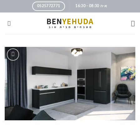
א-ה 08:30 - 16:30
0525772771
הוסף
לרשימה
שלי