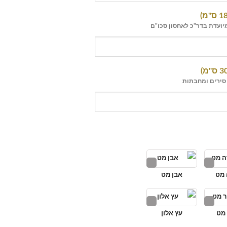
יועדת בדר"כ לאחסון סכו"ם
 סירים ומחבתות
מט
אבן מט
מט
עץ אלון