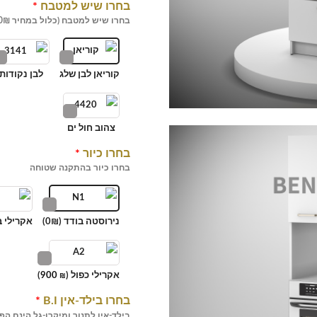
בחרו שיש למטבח
*
בחרו שיש למטבח (כלול במחיר 0₪)
קוריאן לבן שלג
לבן נקודות
צהוב חול ים
בחרו כיור
*
בחרו כיור בהתקנה שטוחה
נירוסטה בודד (0₪)
אקרילי ב
אקרילי כפול (
900
)
₪
בחרו בילד-אין B.I
*
בילד-אין לתנור ומיקרו-גל הינם הפ