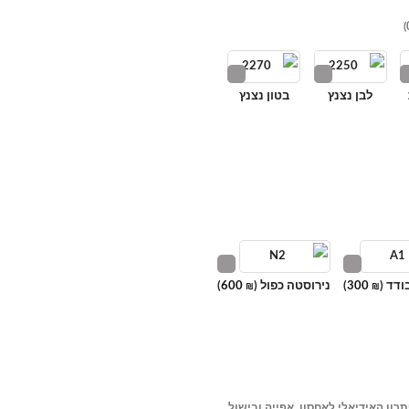
לבן נצנץ
בטון נצנץ
ודד (
300
)
נירוסטה כפול (
600
)
₪
₪
תרון האידיאלי לאחסון, אפייה ובישול