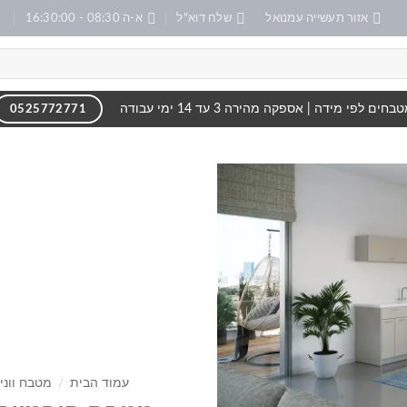
אזור תעשייה עמנואל
שלח דוא"ל
א-ה 08:30 - 16:30:00
בחים לפי מידה | אספקה מהירה 3 עד 14 ימי עבודה
0525772771
הוסף
לרשימה
שלי
עמוד הבית
/
מטבח ווני