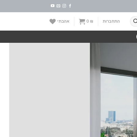
התחברות
₪
0
אהבתי