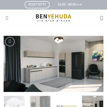
א-ה 08:30 - 16:30
0525772771
הוסף
לרשימה
שלי