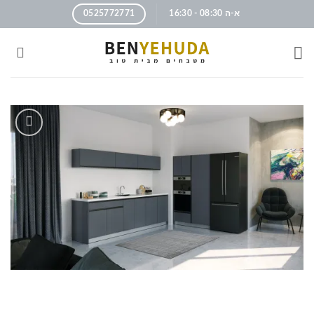
א-ה 08:30 - 16:30
0525772771
הוסף
לרשימה
שלי