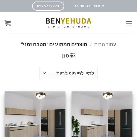
א-ה 08:30 - 16:30
0525772771
עמוד הבית
/
מוצרים המתויגים “מטבח זמני”
סנן
הוסף
הוסף
לרשימה
לרשימה
שלי
שלי