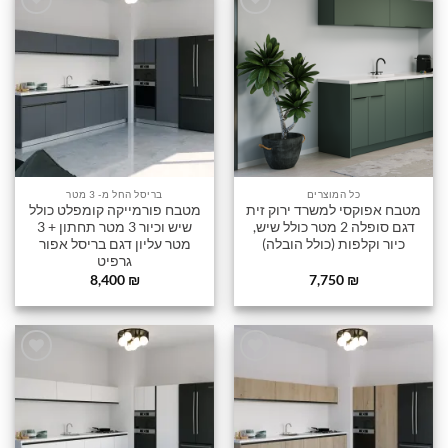
הוסף
הוסף
לרשימה
לרשימה
שלי
שלי
כל המוצרים
בריסל החל מ- 3 מטר
מטבח אפוקסי למשרד ירוק זית
מטבח פורמייקה קומפלט כולל
דגם סופלה 2 מטר כולל שיש,
שיש וכיור 3 מטר תחתון + 3
כיור וקלפות (כולל הובלה)
מטר עליון דגם בריסל אפור
גרפיט
8,400
₪
7,750
₪
הוסף
הוסף
לרשימה
לרשימה
שלי
שלי