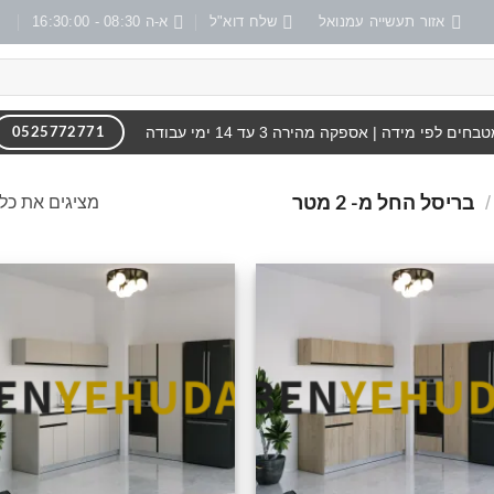
אזור תעשייה עמנואל
שלח דוא"ל
א-ה 08:30 - 16:30:00
בחים לפי מידה | אספקה מהירה 3 עד 14 ימי עבודה
0525772771
/
מציגים את כל ⁦5⁩ התוצאו
בריסל החל מ- 2 מטר
הוסף
ה
לרשימה
לר
שלי
ש