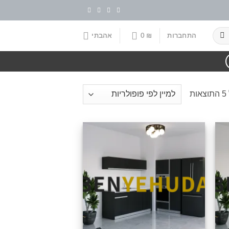
התחברות
₪
0
אהבתי
ת
וסף
הוסף
שימה
לרשימה
לי
שלי