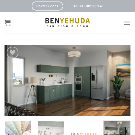
א-ה 08:30 - 16:30
0525772771
הוסף
לרשימה
שלי