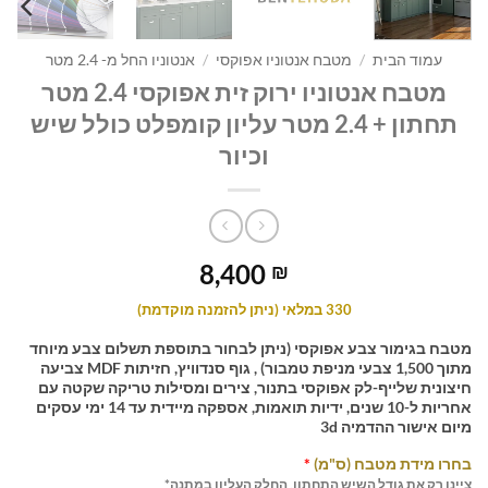
עמוד הבית
/
מטבח אנטוניו אפוקסי
/
אנטוניו החל מ- 2.4 מטר
מטבח אנטוניו ירוק זית אפוקסי 2.4 מטר
תחתון + 2.4 מטר עליון קומפלט כולל שיש
וכיור
8,400
₪
330 במלאי (ניתן להזמנה מוקדמת)
מטבח בגימור צבע אפוקסי (ניתן לבחור בתוספת תשלום צבע מיוחד
מתוך 1,500 צבעי מניפת טמבור) , גוף סנדוויץ, חזיתות MDF צביעה
חיצונית שלייף-לק אפוקסי בתנור, צירים ומסילות טריקה שקטה עם
אחריות ל-10 שנים, ידיות תואמות, אספקה מיידית עד 14 ימי עסקים
מיום אישור ההדמיה 3d
בחרו מידת מטבח (ס"מ)
*
ציינו רק את גודל השיש התחתון, החלק העליון במתנה*