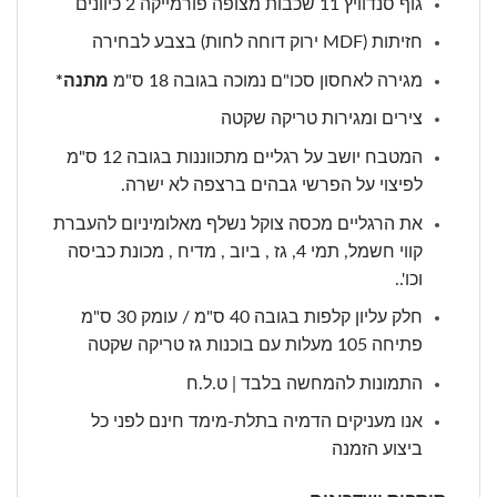
גוף סנדוויץ 11 שכבות מצופה פורמייקה 2 כיוונים
חזיתות (MDF ירוק דוחה לחות) בצבע לבחירה
מגירה לאחסון סכו"ם נמוכה בגובה 18 ס"מ
מתנה*
צירים ומגירות טריקה שקטה
המטבח יושב על רגליים מתכווננות בגובה 12 ס"מ
לפיצוי על הפרשי גבהים ברצפה לא ישרה.
את הרגליים מכסה צוקל נשלף מאלומיניום להעברת
קווי חשמל, תמי 4, גז , ביוב , מדיח , מכונת כביסה
וכו'..
חלק עליון קלפות בגובה 40 ס"מ / עומק 30 ס"מ
פתיחה 105 מעלות עם בוכנות גז טריקה שקטה
התמונות להמחשה בלבד | ט.ל.ח
אנו מעניקים הדמיה בתלת-מימד חינם לפני כל
ביצוע הזמנה