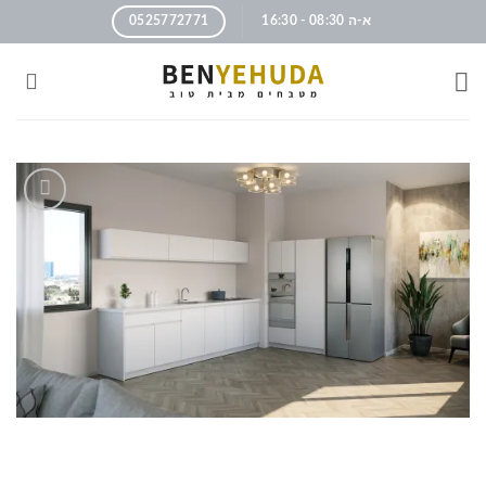
א-ה 08:30 - 16:30
0525772771
הוסף
לרשימה
שלי