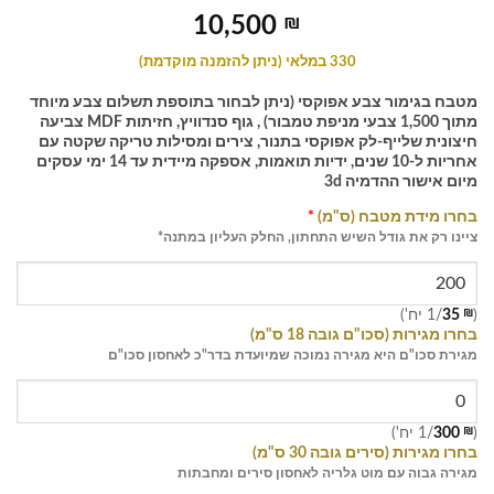
10,500
₪
330 במלאי (ניתן להזמנה מוקדמת)
מטבח בגימור צבע אפוקסי (ניתן לבחור בתוספת תשלום צבע מיוחד
מתוך 1,500 צבעי מניפת טמבור) , גוף סנדוויץ, חזיתות MDF צביעה
חיצונית שלייף-לק אפוקסי בתנור, צירים ומסילות טריקה שקטה עם
אחריות ל-10 שנים, ידיות תואמות, אספקה מיידית עד 14 ימי עסקים
מיום אישור ההדמיה 3d
בחרו מידת מטבח (ס"מ)
*
ציינו רק את גודל השיש התחתון, החלק העליון במתנה*
(
₪
35
/1 יח')
בחרו מגירות (סכו"ם גובה 18 ס"מ)
מגירת סכו"ם היא מגירה נמוכה שמיועדת בדר"כ לאחסון סכו"ם
(
₪
300
/1 יח')
בחרו מגירות (סירים גובה 30 ס"מ)
מגירה גבוה עם מוט גלריה לאחסון סירים ומחבתות