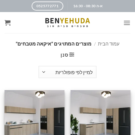
א-ה 08:30 - 16:30
0525772771
עמוד הבית
/
מוצרים המתויגים “איקאה מטבחים”
סנן
הוסף
הוסף
לרשימה
לרשימה
שלי
שלי