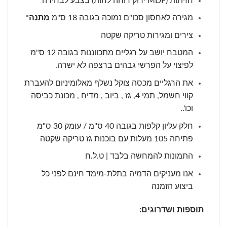
חזיתות (MDF ירוק דוחה לחות) בצבע לבחירה
מגירה לאחסון סכו"ם נמוכה בגובה 18 ס"מ
מתנה*
צירים ומגירות טריקה שקטה
המטבח יושב על רגליים מתכווננות בגובה 12 ס"מ
לפיצוי על הפרשי גבהים ברצפה לא ישרה.
את הרגליים מכסה צוקל נשלף מאלומיניום להעברת
קווי חשמל, תמי 4, גז , ביוב , מדיח , מכונת כביסה
וכו'..
חלק עליון קלפות בגובה 40 ס"מ / עומק 30 ס"מ
פתיחה 105 מעלות עם בוכנות גז טריקה שקטה
התמונות להמחשה בלבד | ט.ל.ח
אנו מעניקים הדמיה בתלת-מימד חינם לפני כל
ביצוע הזמנה
תוספות ושדרוגים: