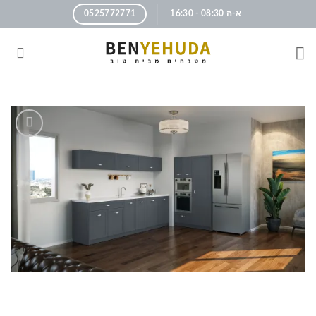
א-ה 08:30 - 16:30
0525772771
הוסף
לרשימה
שלי