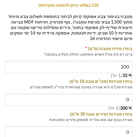
330 במלאי (ניתן להזמנה מוקדמת)
מטבח בגימור צבע אפוקסי (ניתן לבחור בתוספת תשלום צבע מיוחד
מתוך 1,500 צבעי מניפת טמבור) , גוף סנדוויץ, חזיתות MDF צביעה
חיצונית שלייף-לק אפוקסי בתנור, צירים ומסילות טריקה שקטה עם
אחריות ל-10 שנים, ידיות תואמות, אספקה מיידית עד 14 ימי עסקים
מיום אישור ההדמיה 3d
בחרו מידת מטבח (ס"מ)
*
ציינו רק את גודל השיש התחתון, החלק העליון במתנה*
(
₪
35
/1 יח')
בחרו מגירות (סכו"ם גובה 18 ס"מ)
מגירת סכו"ם היא מגירה נמוכה שמיועדת בדר"כ לאחסון סכו"ם
(
₪
300
/1 יח')
בחרו מגירות (סירים גובה 30 ס"מ)
מגירה גבוה עם מוט גלריה לאחסון סירים ומחבתות