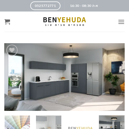
א-ה 08:30 - 16:30
0525772771
הוסף
לרשימה
שלי