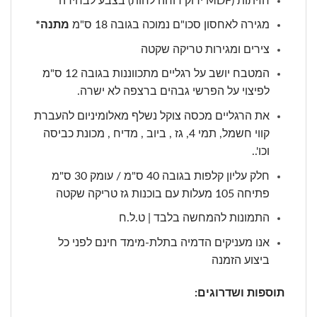
חזיתות (MDF ירוק דוחה לחות) בצבע לבחירה
מגירה לאחסון סכו"ם נמוכה בגובה 18 ס"מ
מתנה*
צירים ומגירות טריקה שקטה
המטבח יושב על רגליים מתכווננות בגובה 12 ס"מ
לפיצוי על הפרשי גבהים ברצפה לא ישרה.
את הרגליים מכסה צוקל נשלף מאלומיניום להעברת
קווי חשמל, תמי 4, גז , ביוב , מדיח , מכונת כביסה
וכו'..
חלק עליון קלפות בגובה 40 ס"מ / עומק 30 ס"מ
פתיחה 105 מעלות עם בוכנות גז טריקה שקטה
התמונות להמחשה בלבד | ט.ל.ח
אנו מעניקים הדמיה בתלת-מימד חינם לפני כל
ביצוע הזמנה
תוספות ושדרוגים: