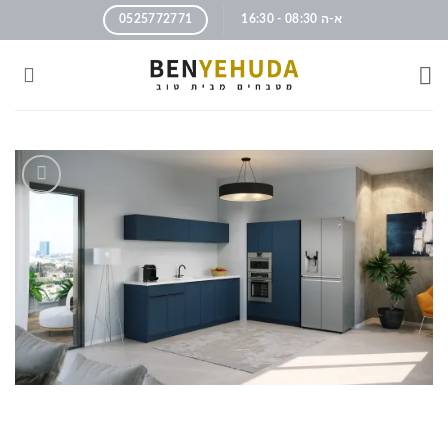
א-ה 08:30 - 16:30
0525772771
הוסף
לרשימה
שלי