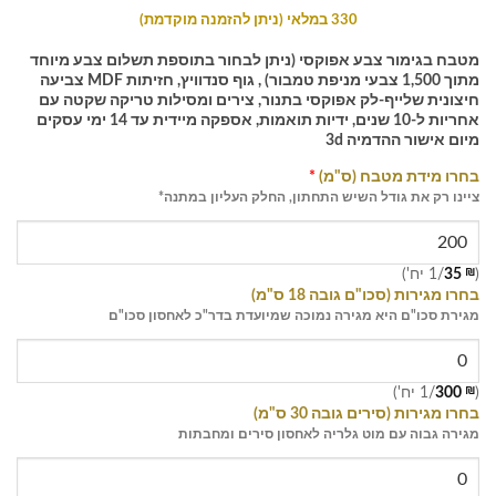
330 במלאי (ניתן להזמנה מוקדמת)
מטבח בגימור צבע אפוקסי (ניתן לבחור בתוספת תשלום צבע מיוחד
מתוך 1,500 צבעי מניפת טמבור) , גוף סנדוויץ, חזיתות MDF צביעה
חיצונית שלייף-לק אפוקסי בתנור, צירים ומסילות טריקה שקטה עם
אחריות ל-10 שנים, ידיות תואמות, אספקה מיידית עד 14 ימי עסקים
מיום אישור ההדמיה 3d
בחרו מידת מטבח (ס"מ)
*
ציינו רק את גודל השיש התחתון, החלק העליון במתנה*
(
₪
35
/1 יח')
בחרו מגירות (סכו"ם גובה 18 ס"מ)
מגירת סכו"ם היא מגירה נמוכה שמיועדת בדר"כ לאחסון סכו"ם
(
₪
300
/1 יח')
בחרו מגירות (סירים גובה 30 ס"מ)
מגירה גבוה עם מוט גלריה לאחסון סירים ומחבתות