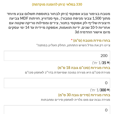
330 במלאי (ניתן להזמנה מוקדמת)
מטבח בגימור צבע אפוקסי (ניתן לבחור בתוספת תשלום צבע מיוחד
מתוך 1,500 צבעי מניפת טמבור) , גוף סנדוויץ, חזיתות MDF צביעה
חיצונית שלייף-לק אפוקסי בתנור, צירים ומסילות טריקה שקטה עם
אחריות ל-10 שנים, ידיות תואמות, אספקה מיידית עד 14 ימי עסקים
מיום אישור ההדמיה 3d
בחרו מידת מטבח (ס"מ)
*
ציינו רק את גודל השיש התחתון, החלק העליון במתנה*
(
₪
35
/1 יח')
בחרו מגירות (סכו"ם גובה 18 ס"מ)
מגירת סכו"ם היא מגירה נמוכה שמיועדת בדר"כ לאחסון סכו"ם
(
₪
300
/1 יח')
בחרו מגירות (סירים גובה 30 ס"מ)
מגירה גבוה עם מוט גלריה לאחסון סירים ומחבתות