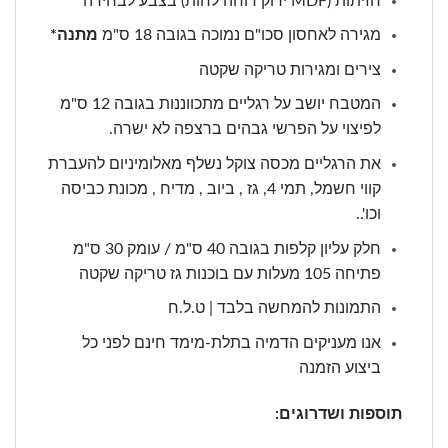
חזיתות (MDF ירוק דוחה לחות) בצבע לבחירה
מגירה לאחסון סכו"ם נמוכה בגובה 18 ס"מ
מתנה*
צירים ומגירות טריקה שקטה
המטבח יושב על רגליים מתכווננות בגובה 12 ס"מ
לפיצוי על הפרשי גבהים ברצפה לא ישרה.
את הרגליים מכסה צוקל נשלף מאלומיניום להעברת
קווי חשמל, תמי 4, גז , ביוב , מדיח , מכונת כביסה
וכו'..
חלק עליון קלפות בגובה 40 ס"מ / עומק 30 ס"מ
פתיחה 105 מעלות עם בוכנות גז טריקה שקטה
התמונות להמחשה בלבד | ט.ל.ח
אנו מעניקים הדמיה בתלת-מימד חינם לפני כל
ביצוע הזמנה
תוספות ושדרוגים: