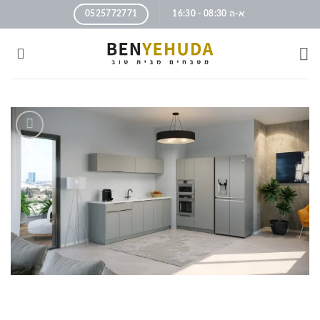
א-ה 08:30 - 16:30
0525772771
הוסף
לרשימה
שלי