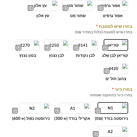
אפור גרפיט
שחור מט
עץ אלון
בחרו שיש למטבח
*
בחרו שיש למטבח (כלול במחיר 0₪)
קוריאן לבן שלג
לבן נקודות
לבן נצנץ
בטון נצנץ
צהוב חול ים
בחרו כיור
*
בחרו כיור בהתקנה שטוחה
נירוסטה בודד (0₪)
אקרילי בודד (
300
)
נירוסטה כפול (
600
)
₪
₪