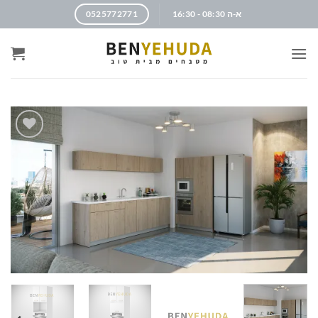
א-ה 08:30 - 16:30
0525772771
הוסף
לרשימה
שלי