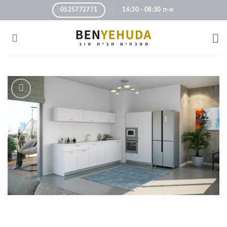
א-ה 08:30 - 16:30
0525772771
הוסף
לרשימה
שלי