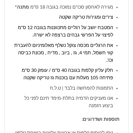
מגירה לאחסון סכו"ם נמוכה בגובה 18 ס"מ
מתנה*
צירים ומגירות טריקה שקטה
המטבח יושב על רגליים מתכווננות בגובה 12 ס"מ
לפיצוי על הפרשי גבהים ברצפה לא ישרה.
את הרגליים מכסה צוקל נשלף מאלומיניום להעברת
קווי חשמל, תמי 4, גז , ביוב , מדיח , מכונת כביסה
וכו'..
חלק עליון קלפות בגובה 40 ס"מ / עומק 30 ס"מ
פתיחה 105 מעלות עם בוכנות גז טריקה שקטה
התמונות להמחשה בלבד | ט.ל.ח
אנו מעניקים הדמיה בתלת-מימד חינם לפני כל
ביצוע הזמנה
תוספות ושדרוגים:
ניתן להוסיף קלפות או ארונות עליונים בשיחת טלפון