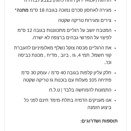
חזיתות (MDF ירוק דוחה לחות) בצבע לבחירה
מגירה לאחסון סכו"ם נמוכה בגובה 18 ס"מ
מתנה*
צירים ומגירות טריקה שקטה
המטבח יושב על רגליים מתכווננות בגובה 12 ס"מ
לפיצוי על הפרשי גבהים ברצפה לא ישרה.
את הרגליים מכסה צוקל נשלף מאלומיניום להעברת
קווי חשמל, תמי 4, גז , ביוב , מדיח , מכונת כביסה
וכו'..
חלק עליון קלפות בגובה 40 ס"מ / עומק 30 ס"מ
פתיחה 105 מעלות עם בוכנות גז טריקה שקטה
התמונות להמחשה בלבד | ט.ל.ח
אנו מעניקים הדמיה בתלת-מימד חינם לפני כל
ביצוע הזמנה
תוספות ושדרוגים: