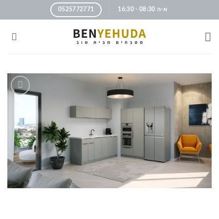
א-ה 08:30 - 16:30
0525772771
הוסף
לרשימה
שלי