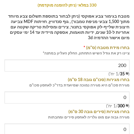
330 במלאי (ניתן להזמנה מוקדמת)
מטבח בגימור צבע אפוקסי (ניתן לבחור בתוספת תשלום צבע מיוחד
מתוך 1,500 צבעי מניפת טמבור) , גוף סנדוויץ, חזיתות MDF צביעה
חיצונית שלייף-לק אפוקסי בתנור, צירים ומסילות טריקה שקטה עם
אחריות ל-10 שנים, ידיות תואמות, אספקה מיידית עד 14 ימי עסקים
מיום אישור ההדמיה 3d
בחרו מידת מטבח (ס"מ)
*
ציינו רק את גודל השיש התחתון, החלק העליון במתנה*
(
₪
35
/1 יח')
בחרו מגירות (סכו"ם גובה 18 ס"מ)
מגירת סכו"ם היא מגירה נמוכה שמיועדת בדר"כ לאחסון סכו"ם
(
₪
300
/1 יח')
בחרו מגירות (סירים גובה 30 ס"מ)
מגירה גבוה עם מוט גלריה לאחסון סירים ומחבתות