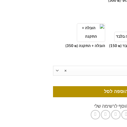
עי (
300
)
₪
ד (
150
)
הובלה + התקנה (
350
)
₪
₪
×
וספה לסל
וסף לרשימה שלי