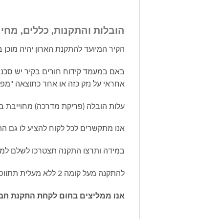
הובלות והתקנות, כללים, מחיר
הקיר המיועד להתקנת הארון יהיה מוכן 
באם במעמד קידוח חורים בקיר יש סכנה 
אחראי על נזק כזה או אחר כתוצאה "מפיצ
עלות הובלה (פריקת מדרכה) מחוייבת באופן קבוע בעלות של 150 ש"ח – פריקת מדרכה
אנו מתקשרים לכל לקוח להציע לו גם ה
במידה ותרצו התקנה תצטרכו לשלם למתקין עוד 200 ש"ח ב
להתקנה מעל קומה 2 ללא מעלית תתווסף עלות של 50 ש"חלכל קומה/לכל קומפלט
אנו ממליצים בחום לקחת התקנת חבר