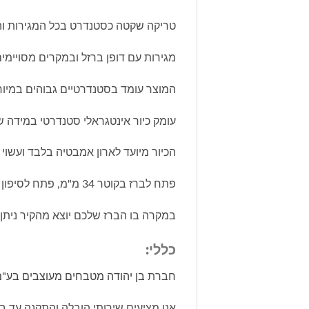
טריקה שקטה כסטנדרט בכל המגירות וה
מגירות עם דופן ברזל ובמקרים מסויימים
המוצר עומד בסטנדרטיים גבוהים במיוח
עומק כיור אינטגראלי סטנדרטי במידה של 46 ס"מ והוא ברמת איכות סוג א' טריפל AAA בתקן AC א
הכיור מיועד לארון אמבטיה בלבד ועשוי
פתח לברז בקוטר 34 מ"מ, פתח לסיפון בקוטר 50 מ"מ ופתח אל-חזור (במקרה הצפה).
במקרה בו הברז שלכם יוצא מהקיר ניתן לר
כללי:
חברת
בן יהודה מטבחים מעוצבים בע"
אנו מציעים שירותי הובלה והתקנה עד בי