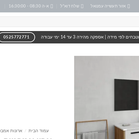
אזור תעשייה עמנואל
שלח דוא"ל
א-ה 08:30 - 16:30:00
בחים לפי מידה | אספקה מהירה 3 עד 14 ימי עבודה
0525772771
הוסף
לרשימה
שלי
עמוד הבית
/
ארונות אמבט