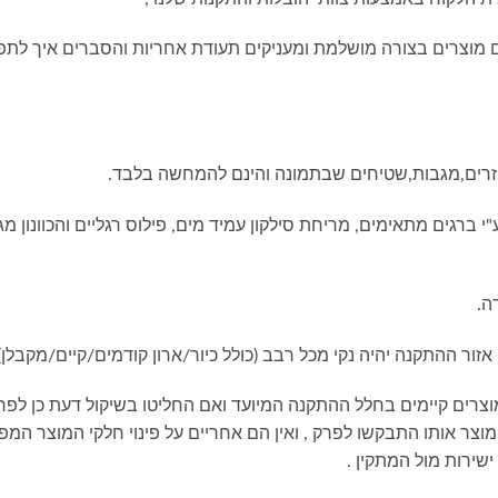
ים מוצרים בצורה מושלמת ומעניקים תעודת אחריות והסברים איך לתפ
יזרים,מגבות,שטיחים שבתמונה והינם להמחשה בלבד.
ברגים מתאימים, מריחת סילקון עמיד מים, פילוס רגליים והכוונון מגי
ה.
זור ההתקנה יהיה נקי מכל רבב (כולל כיור/ארון קודמים/קיים/מקבלן).
וצרים קיימים בחלל ההתקנה המיועד ואם החליטו בשיקול דעת כן לפר
המוצר אותו התבקשו לפרק , ואין הם אחריים על פינוי חלקי המוצר 
ירות מול המתקין .