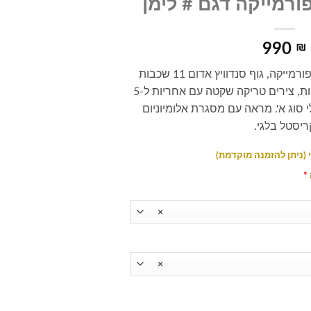
ורמייקה דגם # לימן
990
₪
ארון אמבטיה תלוי בגימור פורמייקה, גוף סנדוויץ אדום 11 שכבות
וחזיתות MDF ירוק דוחה לחות, צירים טריקה שקטה עם אחריות ל-5
 סוג א'. מראה עם מסגרת אלומיוניום
ריסטל בלגי.
*
×
×