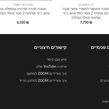
כל המוצרים
מטבחים למשרד
טבח אפוקסי למשרד אפור עכבר
מטבח סהרה סנדוויץ קומפלט עם
דגם סופלה 2 מטר כולל שיש, כיור
שיש, כיור וקלפות 2 מטר (כולל הובלה)
וקלפות (כולל הובלה)
6,350
₪
7,750
₪
 פנימיים
קישורים חיצוניים
שיש אבן קיסר
ערוץ ה-
YouTube
שלנו
איך מורידים
ZOOM
למחשב
פיצים
איך מורידים
ZOOM
לטלפון הנייד
שות