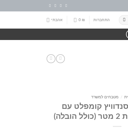
התחברות
₪
0
אהבתי
ת
/
מטבחים למשרד
נדוויץ קומפלט עם
בלה)