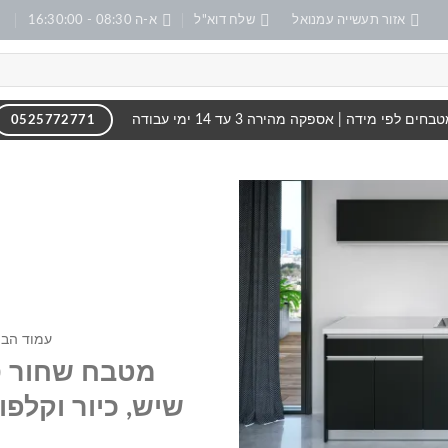
אזור תעשייה עמנואל
שלח דוא"ל
א-ה 08:30 - 16:30:00
בחים לפי מידה | אספקה מהירה 3 עד 14 ימי עבודה
0525772771
הוסף
לרשימה
שלי
עמוד הבי
מטבח שחור ס
שיש, כיור וקלפות 2 מטר (כולל הו