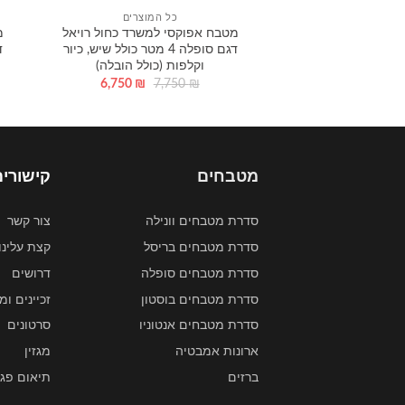
כל המוצרים
מטבח אפוקסי למשרד כחול רויאל
מ
דגם סופלה 4 מטר כולל שיש, כיור
וקלפות (כולל הובלה)
6,750
₪
7,750
₪
מטבחים
קישורים
סדרת מטבחים וונילה
צור קשר
סדרת מטבחים בריסל
קצת עלינו
סדרת מטבחים סופלה
דרושים
סדרת מטבחים בוסטון
זכיינים ומ
סדרת מטבחים אנטוניו
סרטונים
ארונות אמבטיה
מגזין
ברזים
תיאום פגי