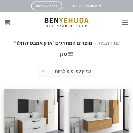
א-ה 08:30 - 16:30
0525772771
עמוד הבית
/
מוצרים המתויגים “ארון אמבטיה תלוי”
סנן
הוסף
הוסף
לרשימה
לרשימה
שלי
שלי