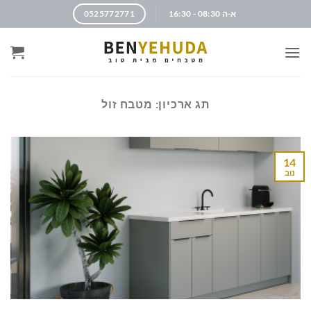
א-ה 08:30 - 16:30
0525772771
תג ארכיון:
מטבח זול
14
נוב