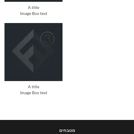
A title
Image Box text
A title
Image Box text
מטבחים