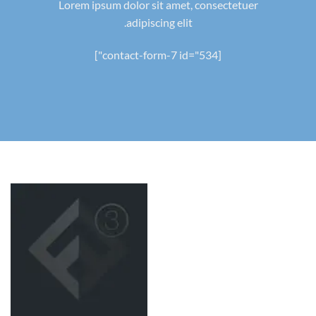
Lorem ipsum dolor sit amet, consectetuer
adipiscing elit.
[contact-form-7 id="534"]